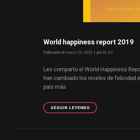
World happiness report 2019
Publicado el
marzo 23, 2020
|
por
Byline
Dr. Do
Les comparto el World Happiness Repor
han cambiado los niveles de felicidad
país más
SEGUIR LEYENDO
WORLD
HAPPINESS
REPORT
2019